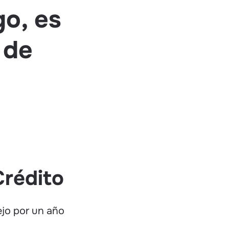
o, es
 de
Crédito
jo por un año