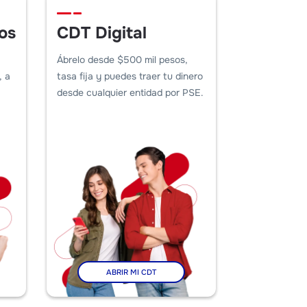
os
CDT Digital
Crédito
Hipotec
Ábrelo desde $500 mil pesos,
, a
tasa fija y puedes traer tu dinero
Estudio de cr
desde cualquier entidad por PSE.
con preaproba
inmediata. Pi
vivienda VIS 
ABRIR MI CDT
SOLI