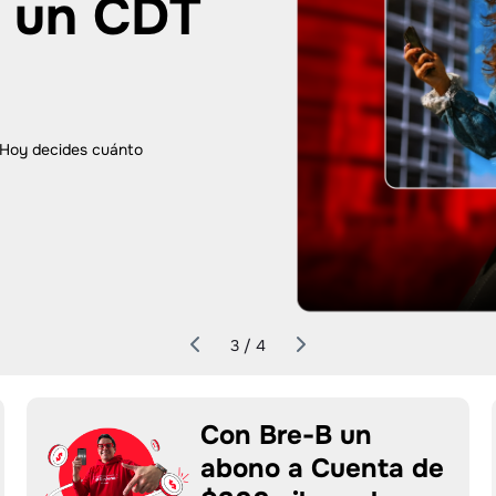
ad hasta
.
 desde $500.000 y plazo de mínimo 31
s se elevan!
3 / 4
Con Bre-B un
abono a Cuenta de