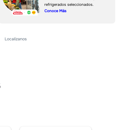
refrigerados seleccionados.
Conoce Más
Localízanos
s