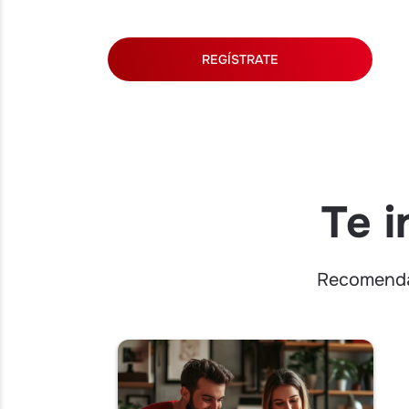
REGÍSTRATE
Te i
Recomendac