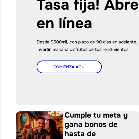
rentabilid
12,5% E.A
Abre tus Bolsillos con Rentabilidad
días ¡Todos los días tus rendimiento
ABRE TU CUENTA
Cumple tu meta y
gana bonos de
hasta de