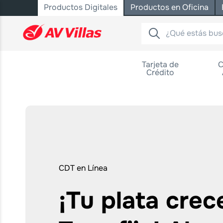
Productos Digitales
Productos en Oficina
Saltar al contenido principal
Tarjeta de
C
Crédito
Bolsillos con Rentabilidad
Ahorra y 