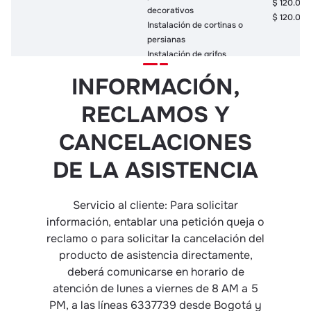
$ 120.00
decorativos
$ 120.00
Instalación de cortinas o
persianas
Instalación de grifos
Instalación de canaletas
INFORMACIÓN,
para cobertura de
cableado
RECLAMOS Y
CANCELACIONES
LEGAL
Asesoría legal telefónica
$ 30.000
DE LA ASISTENCIA
Tutor a Domicilio
Referenciación
$ 80.000
Académica Telefónica
Servicio al cliente: Para solicitar
N/A
KIDS
Tutor académico
información, entablar una petición queja o
$ 50.000
telefónico
reclamo o para solicitar la cancelación del
$ 60.000
Mensajería por olvido de
producto de asistencia directamente,
tareas
deberá comunicarse en horario de
atención de lunes a viernes de 8 AM a 5
Teleorientación Medicina
PM, a las líneas 6337739 desde Bogotá y
General