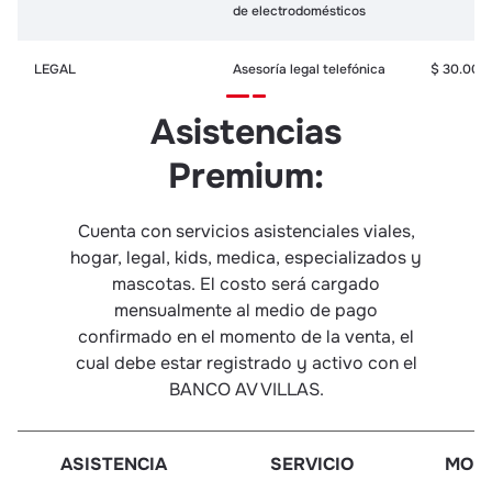
de electrodomésticos
LEGAL
Asesoría legal telefónica
$ 30.000
Asistencias
Asistencia remota al PC
$ 45.000
Tutor a domicilio
$ 80.000
Premium:
KIDS
Mensajería por olvido de
$ 60.000
tareas
$ 80.000
Teleconsulta Pediatría
Cuenta con servicios asistenciales viales,
hogar, legal, kids, medica, especializados y
Ambulancia
mascotas. El costo será cargado
Medicina General a
mensualmente al medio de pago
Domicilio
confirmado en el momento de la venta, el
$ 170.000
Teleorientación Medicina
$ 100.00
cual debe estar registrado y activo con el
General
$ 30.000
BANCO AV VILLAS.
Teleconsulta Medicina
$ 50.000
MÉDICA
General
$ 90.000
Enfermera a domicilio
$ 60.000
ASISTENCIA
SERVICIO
MONT
Teleorientación Nutrición
$ 50.000
y Dietética