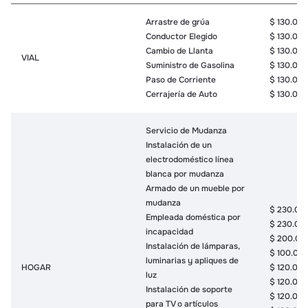
N/A
Teleconsulta Psicológica
Arrastre de grúa
$ 130.00
Coordinación de citas
Conductor Elegido
$ 130.00
médicas
Cambio de Llanta
$ 130.00
VIAL
Suministro de Gasolina
$ 130.00
Teleorientación
Paso de Corriente
$ 130.00
Psicológica al adulto
Cerrajería de Auto
$ 130.00
mayor
$ 65.000
SENIOR
Terapia Física o
$ 80.000
Servicio de Mudanza
Respiratoria a domicilio
$ 100.00
Instalación de un
Alquiler de muletas o silla
electrodoméstico línea
de ruedas
blanca por mudanza
Armado de un mueble por
VIAJES
Estancia del conductor
$ 130.00
mudanza
$ 230.00
Empleada doméstica por
$ 230.00
incapacidad
$ 200.00
Instalación de lámparas,
$ 100.00
luminarias y apliques de
HOGAR
$ 120.00
luz
$ 120.00
Instalación de soporte
$ 120.00
para TV o artículos