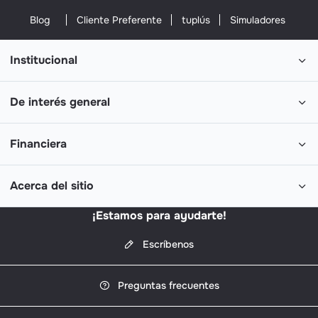
MASCOTAS
mascota (2 días por viaje
$ 150.00
Blog
Cliente Preferente
tuplús
Simuladores
del cliente)
$ 7000.0
Asistencia fúnebre
$ 80.000
Paseo Canino por
Institucional
hospitalización del cliente
De interés general
Financiera
Acerca del sitio
¡Estamos para ayudarte!
Escríbenos
Preguntas frecuentes