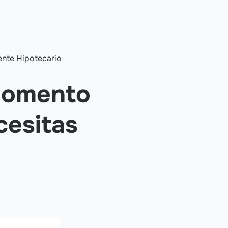
ente Hipotecario
momento
cesitas