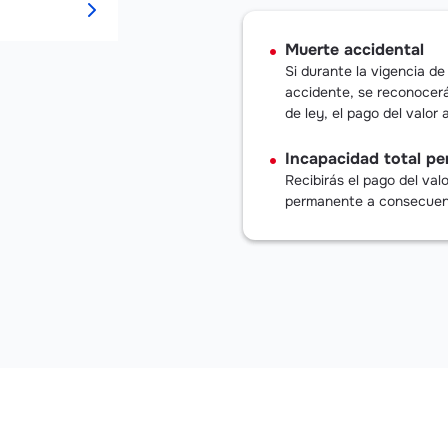
Muerte accidental
Si durante la vigencia d
accidente, se reconocerá
de ley, el pago del valor
Incapacidad total p
Recibirás el pago del val
permanente a consecuenc
Acércate a una de n
El pago de la prima 
En caso de siniestro
Banco y realizar la r
La póliza contratada
WhatsApp 312510484
S.A.
directamente con la 
tu siniestro.
Permanencia durante 