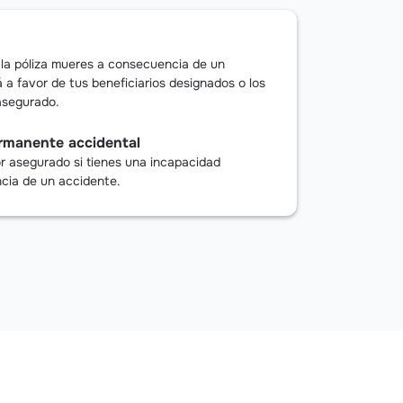
e la póliza mueres a consecuencia de un
 a favor de tus beneficiarios designados o los
 asegurado.
ermanente accidental
or asegurado si tienes una incapacidad
ia de un accidente.
uestras
Oficinas
en tu ciudad.
es mensual
 puedes acercarte a una Oficina del
eclamación, o comunicarte con la línea
 es con la Compañía de Seguros Alfa
9 en donde podrás gestionar
aseguradora todo lo relacionado con
la vigencia del crédito