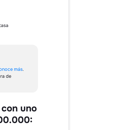
tasa
onoce más
.
pra de
 con uno
00.000: