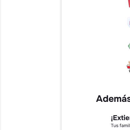
Además,
¡Exti
Tus fami