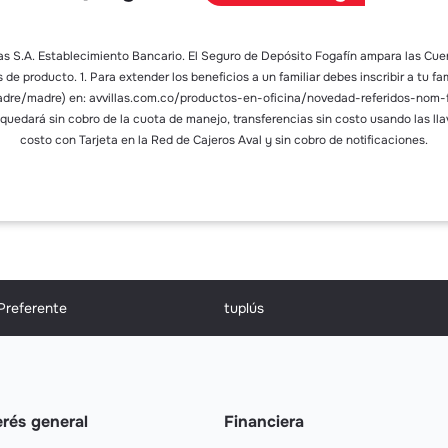
as S.A. Establecimiento Bancario. El Seguro de Depósito Fogafín ampara las Cue
 de producto. 1. Para extender los beneficios a un familiar debes inscribir a tu fa
padre/madre) en: avvillas.com.co/productos-en-oficina/novedad-referidos-nom-f
quedará sin cobro de la cuota de manejo, transferencias sin costo usando las llav
costo con Tarjeta en la Red de Cajeros Aval y sin cobro de notificaciones.
 Preferente
tuplús
erés general
Financiera