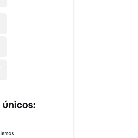
a
 únicos:
mismos