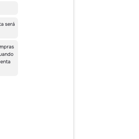
ta será
ompras
cuando
uenta