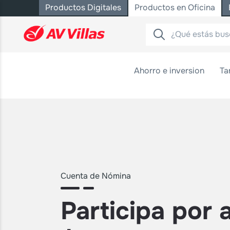
Productos Digitales
Productos en Oficina
Saltar al contenido principal
Ahorro e inversion
Ta
Cuenta de Nómina
Participa por