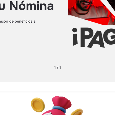
tu Nómina
nsión de beneficios a
1 / 1