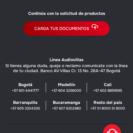
Continúa con la solicitud de productos
CARGA TUS DOCUMENTOS
Línea Audiovillas
Si tienes alguna duda, queja o reclamo comunícate con la línea
de tu ciudad. Banco AV Villas Cr. 13 No. 26A-47 Bogotá
Bogotá
Medellín
Cali
+57 601 4441777
+57 604 3256000
+57 602 8859595
Barranquilla
Bucaramanga
Resto del país
+57 605 3304330
+57 607 6302980
+57 01 8000 51 8000