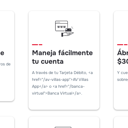
le
Maneja fácilmente
Ábr
tu cuenta
$3
ros de
A través de tu Tarjeta Débito, <a
Y cue
href="/av-villas-app">AV Villas
sobre
App</a> o <a href="/banca-
virtual">Banca Virtual</a>.