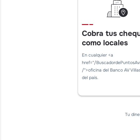
Cobra tus cheq
como locales
En cualquier <a
href="/BuscadordePuntosAvV
/">oficina del Banco AV Vill
del país.
Tu dine